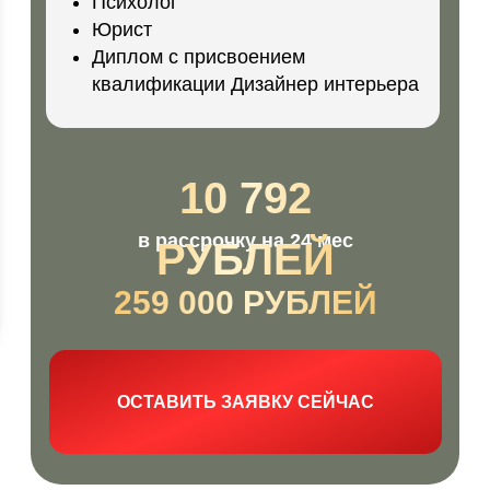
Психолог
Юрист
Диплом с присвоением
квалификации Дизайнер интерьера
10 792
в рассрочку на 24 мес
РУБЛЕЙ
259 000 РУБЛЕЙ
ОСТАВИТЬ ЗАЯВКУ СЕЙЧАС